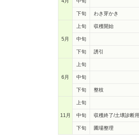
4月
中旬
下旬
わき芽かき
上旬
収穫開始
5月
中旬
下旬
誘引
上旬
6月
中旬
下旬
整枝
上旬
11月
中旬
収穫終了/土壌診断
下旬
圃場整理