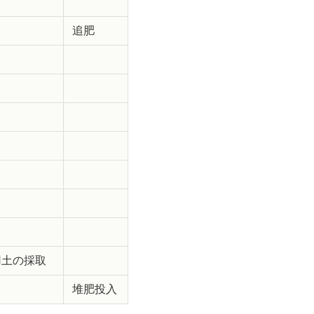
追肥
用土の採取
堆肥投入