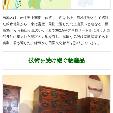
当地区は、岩手県中南部に位置し、西は北上川流域平野として拓け
た穀倉地帯から、東は畜産・果樹に適した北上山系へと連なる、標
高35ｍから種山ケ原の870ｍまで362.5平方キロメートルにおよぶ自
然条件に恵まれた豊穣の大地を有し、温暖な気候は基幹産業である
農業に最も適した、緑豊かな田園文化都市を形成しています。
技術を受け継ぐ物産品