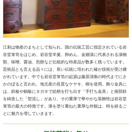
江刺は物産のまちとして知られ、国の伝統工芸に指定されている岩
谷堂箪笥をはじめ、岩谷堂羊羹、卵めん、金婚漬に代表される漬物
類、味噌、醤油、煎餅など伝統的な特産品が数多く残っています。
芸術品とも言える品々には、長い伝統に培われた確か技術が受け継
がれています。中でも岩谷堂箪笥の起源は藤原清衡の時代までにさ
かのぼると言われ、地元産の良質なケヤキ、桐を使用。飾り金具に
は、鉄板や銅板にタガネで絵柄を打ち出す「手打ち金具」と南部鉄
を鋳造した「型流し」があり、その重厚で華やかな装飾性は岩谷堂
箪笥の最大の特徴です。漆を塗り重ねた重厚な外観は、時を経るご
とに魅力を増していきます。