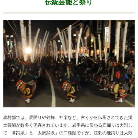
伝統芸能と祭り
農村部では、鹿踊りや剣舞、神楽など、古くから伝承されてきた郷
土芸能が数多く保存されています。岩手県に伝わる鹿踊りは大別し
て「幕踊系」と「太鼓踊系」の二種類ですが、江刺の鹿踊りは太鼓