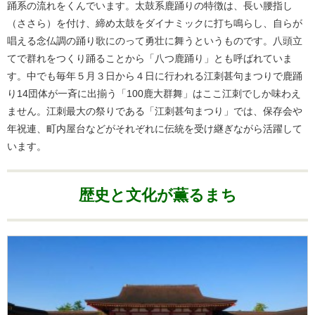
踊系の流れをくんでいます。太鼓系鹿踊りの特徴は、長い腰指し
（ささら）を付け、締め太鼓をダイナミックに打ち鳴らし、自らが
唱える念仏調の踊り歌にのって勇壮に舞うというものです。八頭立
てで群れをつくり踊ることから「八つ鹿踊り」とも呼ばれていま
す。中でも毎年５月３日から４日に行われる江刺甚句まつりで鹿踊
り14団体が一斉に出揃う「100鹿大群舞」はここ江刺でしか味わえ
ません。江刺最大の祭りである「江刺甚句まつり」では、保存会や
年祝連、町内屋台などがそれぞれに伝統を受け継ぎながら活躍して
います。
歴史と文化が薫るまち