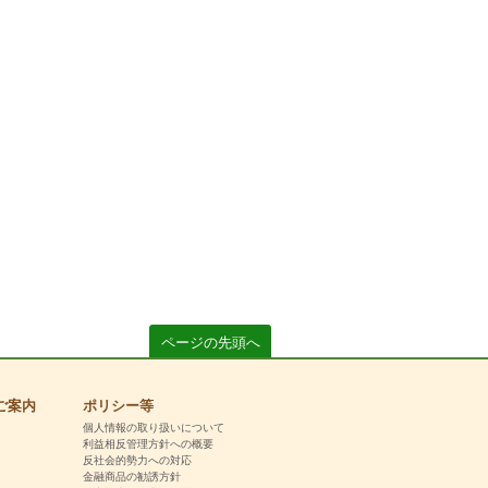
ページの先頭へ
ご案内
ポリシー等
個人情報の取り扱いについて
利益相反管理方針への概要
反社会的勢力への対応
金融商品の勧誘方針