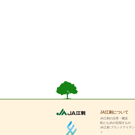
JA江刺について
JA江刺の沿革・概況
私たちJAの目指すもの
JA江刺 ブランドアイデ
ィ