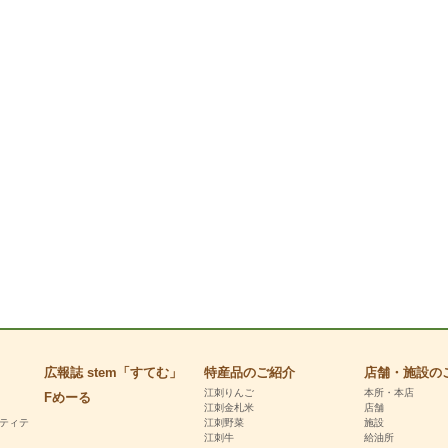
広報誌 stem「すてむ」
特産品のご紹介
店舗・施設の
江刺りんご
本所・本店
Fめーる
江刺金札米
店舗
ンティテ
江刺野菜
施設
江刺牛
給油所