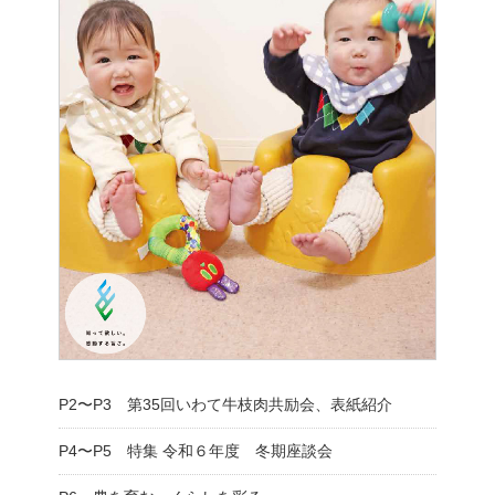
P2〜P3 第35回いわて牛枝肉共励会、表紙紹介
P4〜P5 特集 令和６年度 冬期座談会