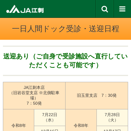
一日人間ドック受診・送迎日程
送迎あり（ご自身で受診施設へ直行してい
ただくことも可能です）
JA江刺本店
（旧岩谷堂支店 ※北側駐車
旧玉里支店 7：30発
場）
7：50発
7月22日
7月28日
（水）
（火）
令和8年
令和8年