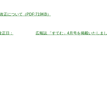
正について（PDF:719KB）
改正日：
広報誌 「すてむ」4月号を掲載いたしまし