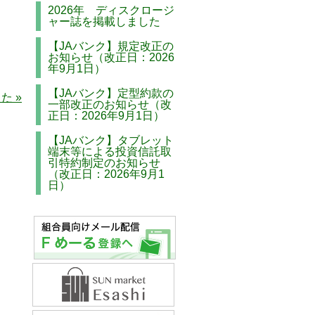
2026年 ディスクロージ
ャー誌を掲載しました
【JAバンク】規定改正の
お知らせ（改正日：2026
年9月1日）
【JAバンク】定型約款の
た »
一部改正のお知らせ（改
正日：2026年9月1日）
【JAバンク】タブレット
端末等による投資信託取
引特約制定のお知らせ
（改正日：2026年9月1
日）