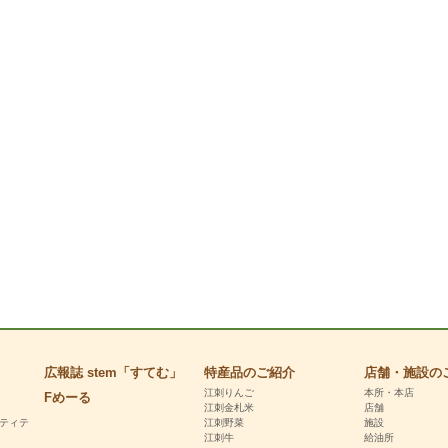
広報誌 stem「すてむ」
特産品のご紹介
店舗・施設の
江刺りんご
本所・本店
Fめーる
江刺金札米
店舗
ンティテ
江刺野菜
施設
江刺牛
給油所