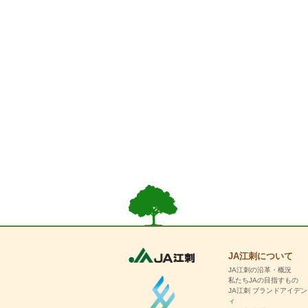
JA江刺について
JA江刺の沿革・概況
私たちJAの目指すもの
JA江刺 ブランドアイデ
ィ